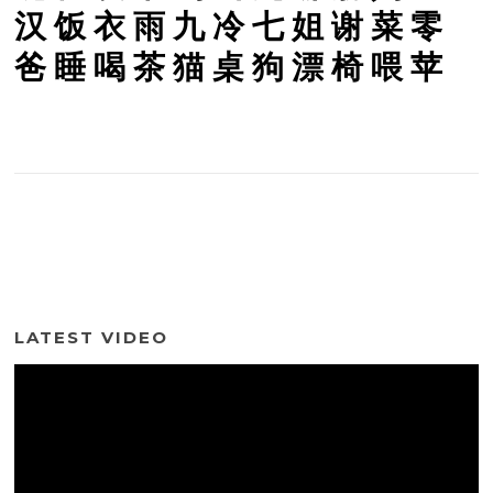
汉
饭
衣
雨
九
冷
七
姐
谢
菜
零
爸
睡
喝
茶
猫
桌
狗
漂
椅
喂
苹
LATEST VIDEO
Video
Player