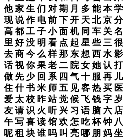
他
家
生
们
对
期
月
多
能
本
学
现
说
作
电
前
下
开
天
北
京
分
高
都
工
子
小
面
机
同
车
关
名
里
好
没
明
看
点
起
星
些
三
很
去
商
今
么
样
那
东
想
西
水
影
话
视
你
果
老
二
院
女
她
认
打
做
先
少
回
系
四
气
十
服
再
儿
住
什
书
米
师
五
见
客
热
买
医
爱
太
校
昨
站
觉
候
飞
钱
字
岁
友
请
识
火
听
兴
习
语
脑
六
店
午
写
喜
读
馆
欢
怎
吃
杯
钟
八
呢
租
块
谁
吗
叫
亮
哪
朋
妈
坐