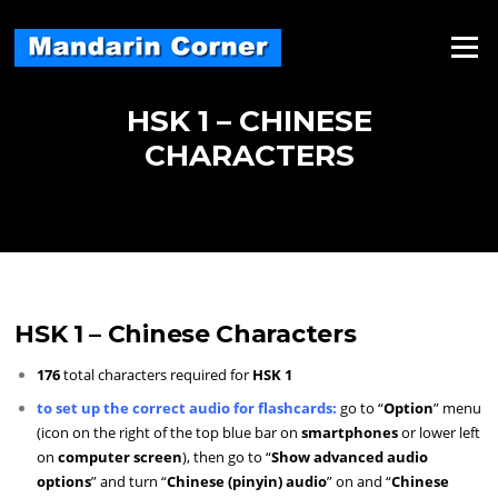
Skip
to
Menu
content
HSK 1 – CHINESE
CHARACTERS
HSK 1 – Chinese Characters
176
total characters required for
HSK 1
to set up the correct audio for flashcards:
go to “
Option
” menu
(icon on the right of the top blue bar on
smartphones
or lower left
on
computer screen
), then go to “
Show advanced audio
options
” and turn “
Chinese (pinyin) audio
” on and “
Chinese