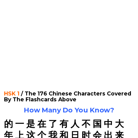
HSK 1
/
The 176 Chinese Characters Covered
By The Flashcards Above
How Many Do You Know?
的
一
是
在
了
有
人
不
国
中
大
年
上
这
个
我
和
日
时
会
出
来