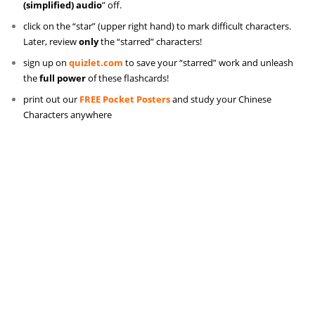
(simplified) audio
” off.
click on the “star” (upper right hand) to mark difficult characters.
Later, review
only
the “starred” characters!
sign up on
quizlet.com
to save your “starred” work and unleash
the
full power
of these flashcards!
print out our
FREE Pocket Posters
and study your Chinese
Characters anywhere