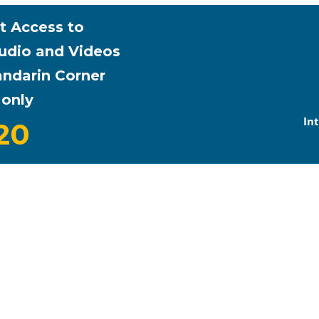
t Access to
Audio and Videos
ndarin Corner
 only
In
20