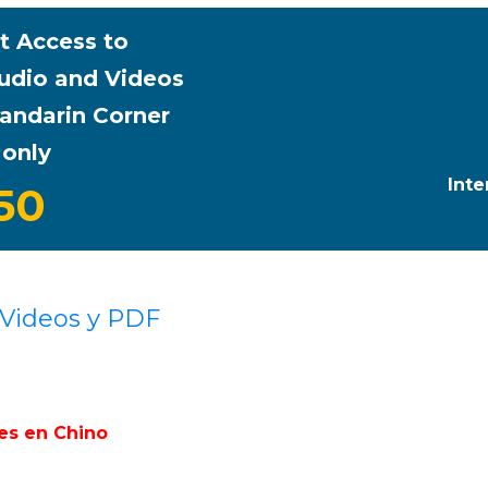
t Access to
Audio and Videos
andarin Corner
 only
Inte
50
 Videos y PDF
es en Chino