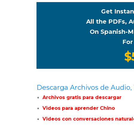
Get Instan
All the PDFs, 
On Spanish-M
For
$
Descarga Archivos de Audio,
Archivos gratis para descargar
Videos para aprender Chino
Videos con conversaciones natural