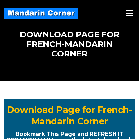
Skip
to
Menu
content
DOWNLOAD PAGE FOR
FRENCH-MANDARIN
CORNER
Download Page for French-
Mandarin Corner
Bookmark This Page and REFRESH IT