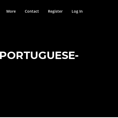
More
Contact
Register
Log In
 PORTUGUESE-