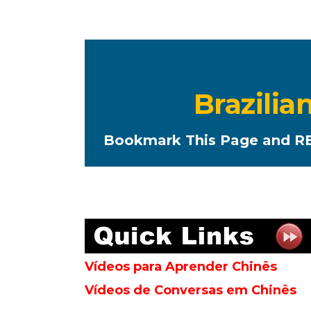
Brazili
Bookmark This Page and RE
Vídeos para Aprender Chinês
Vídeos de Conversas em Chinês