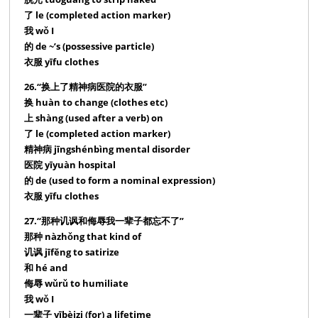
了 le (completed action marker)
我 wǒ I
的 de ~’s (possessive particle)
衣服 yīfu clothes
26.“换上了精神病医院的衣服”
换 huàn to change (clothes etc)
上 shàng (used after a verb) on
了 le (completed action marker)
精神病 jīngshénbìng mental disorder
医院 yīyuàn hospital
的 de (used to form a nominal expression)
衣服 yīfu clothes
27.“那种讥讽和侮辱我一辈子都忘不了”
那种 nàzhǒng that kind of
讥讽 jīfěng to satirize
和 hé and
侮辱 wǔrǔ to humiliate
我 wǒ I
一辈子 yībèizi (for) a lifetime