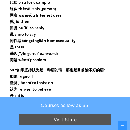
比如 bǐrú for example
这位 zhèwèi this (person)
网友 wǎngyǒu Internet user
就 jiù then
回复 huífù to reply
说 shuō to say
同性恋 tóngxìngliàn homosexuality
是 shì is
基因 jīyīn gene (loanword)
问题 wèntí problem
50.“如果坚持认为是一种病的话，那也是目前治不好的病”
如果 rúguǒ if
坚持 jiānchí to insist on
认为 rènwéi to believe
是 shì is
一种 yīzhǒng one kind of
Courses as low as $5!
病 bìng disease
的话 dehuà if (coming after a conditional clause)
Visit Store
那 nà then (in that case)
也 yě (used correlatively with 虽然，即使,etc.) still / yet