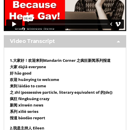
Video Transcript
1.大家好！欢迎来到Mandarin Corner 之疯狂新闻系列报道
大家 dàjiā everyone
好 hǎo good
欢迎 huānyíng to welcome
来到 láidào to come
之 zhī (possessive particle, literary equivalent of 的[de])
疯狂 fēngkuáng crazy
新闻 xīnwén news
系列 xìliè series
报道 bàodào report
2.我是主持人 Eileen