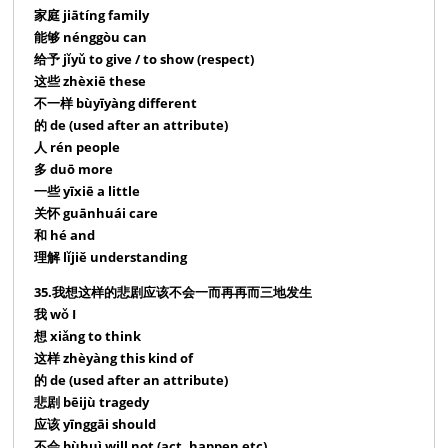
家庭 jiātíng family
能够 nénggòu can
给予 jǐyǔ to give / to show (respect)
这些 zhèxiē these
不一样 bùyīyàng different
的 de (used after an attribute)
人 rén people
多 duō more
一些 yīxiē a little
关怀 guānhuái care
和 hé and
理解 lǐjiě understanding
35.我想这样的悲剧应该不会一而再再而三地发生
我 wǒ I
想 xiǎng to think
这样 zhèyàng this kind of
的 de (used after an attribute)
悲剧 bēijù tragedy
应该 yīnggāi should
不会 bùhuì will not (act, happen etc)