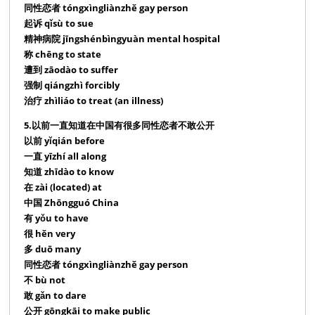
同性恋者 tóngxìngliànzhě gay person
起诉 qǐsù to sue
精神病院 jīngshénbìngyuàn mental hospital
称 chēng to state
遭到 zāodào to suffer
强制 qiángzhì forcibly
治疗 zhìliáo to treat (an illness)
5.以前一直知道在中国有很多同性恋者不敢公开
以前 yǐqián before
一直 yīzhí all along
知道 zhīdào to know
在 zài (located) at
中国 Zhōngguó China
有 yǒu to have
很 hěn very
多 duō many
同性恋者 tóngxìngliànzhě gay person
不 bù not
敢 gǎn to dare
公开 gōngkāi to make public