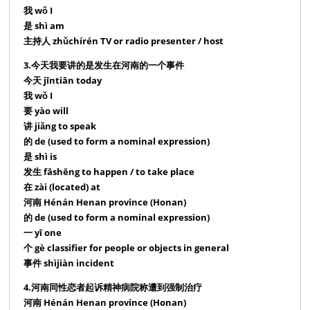
我 wǒ I
是 shì am
主持人 zhǔchírén TV or radio presenter / host
3.今天我要讲的是发生在河南的一个事件
今天 jīntiān today
我 wǒ I
要 yào will
讲 jiǎng to speak
的 de (used to form a nominal expression)
是 shì is
发生 fāshēng to happen / to take place
在 zài (located) at
河南 Hénán Henan province (Honan)
的 de (used to form a nominal expression)
一 yī one
个 gè classifier for people or objects in general
事件 shìjiàn incident
4.河南同性恋者起诉精神病院称遭到强制治疗
河南 Hénán Henan province (Honan)