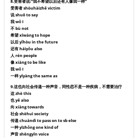
8.受害者说:“我不希望以后还有人像我一样”
受害者 shòuhàizhě victim
说 shuō to say
我 wǒ I
不 bù not
希望 xīwàng to hope
以后 yǐhòu in the future
还有 háiyǒu also
人 rén people
像 xiàng to be like
我 wǒ I
一样 yīyàng the same as
9.这也向社会传递一种声音，同性恋不是一种疾病，不需要治疗
这 zhè this
也 yě also
向 xiàng towards
社会 shèhuì society
传递 chuándì to pass on to sb else
一种 yīzhǒng one kind of
声音 shēngyīn voice