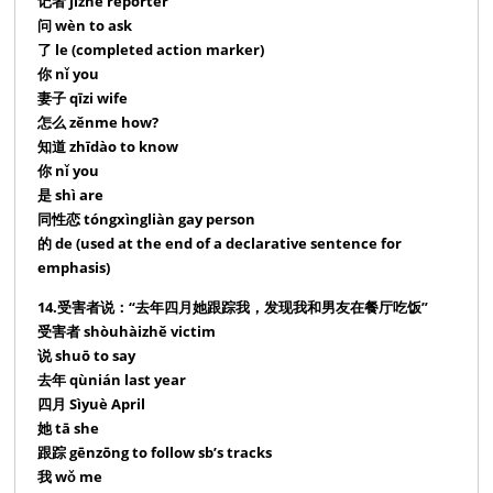
记者 jìzhě reporter
问 wèn to ask
了 le (completed action marker)
你 nǐ you
妻子 qīzi wife
怎么 zěnme how?
知道 zhīdào to know
你 nǐ you
是 shì are
同性恋 tóngxìngliàn gay person
的 de (used at the end of a declarative sentence for
emphasis)
14.受害者说：“去年四月她跟踪我，发现我和男友在餐厅吃饭”
受害者 shòuhàizhě victim
说 shuō to say
去年 qùnián last year
四月 Sìyuè April
她 tā she
跟踪 gēnzōng to follow sb’s tracks
我 wǒ me