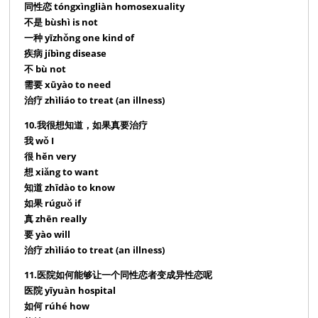
同性恋 tóngxìngliàn homosexuality
不是 bùshì is not
一种 yīzhǒng one kind of
疾病 jíbìng disease
不 bù not
需要 xūyào to need
治疗 zhìliáo to treat (an illness)
10.我很想知道，如果真要治疗
我 wǒ I
很 hěn very
想 xiǎng to want
知道 zhīdào to know
如果 rúguǒ if
真 zhēn really
要 yào will
治疗 zhìliáo to treat (an illness)
11.医院如何能够让一个同性恋者变成异性恋呢
医院 yīyuàn hospital
如何 rúhé how