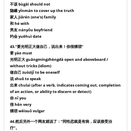
不该 bùgāi should not
隐瞒 yǐnmán to cover up the truth
家人 jiārén (one’s) family
和 hé with
男友 nányǒu boyfriend
约会 yuēhuì date
43.“要光明正大做自己，说出来！你很猥琐”
要 yào must
光明正大 guāngmíngzhèngdà open and aboveboard /
without tricks (idiom)
做自己 zuòzìjǐ to be oneself
说 shuō to speak
出来 chulai (after a verb, indicates coming out, completion
of an action, or ability to discern or detect)
你 nǐ you
很 hěn very
猥琐 wěisuǒ vulgar
44.然后另外一个网友就说了：“同性恋就是有病，应该接受治
疗”。