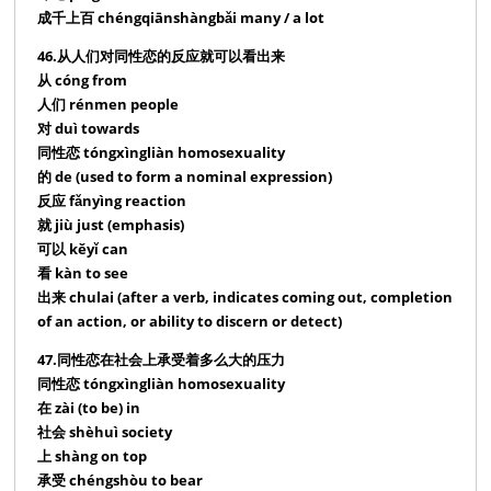
成千上百 chéngqiānshàngbǎi many / a lot
46.从人们对同性恋的反应就可以看出来
从 cóng from
人们 rénmen people
对 duì towards
同性恋 tóngxìngliàn homosexuality
的 de (used to form a nominal expression)
反应 fǎnyìng reaction
就 jiù just (emphasis)
可以 kěyǐ can
看 kàn to see
出来 chulai (after a verb, indicates coming out, completion
of an action, or ability to discern or detect)
47.同性恋在社会上承受着多么大的压力
同性恋 tóngxìngliàn homosexuality
在 zài (to be) in
社会 shèhuì society
上 shàng on top
承受 chéngshòu to bear