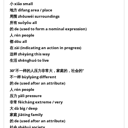
小 xiǎo small
地方 dìfang area / place
周围 zhōuwéi surroundings
所有 suǒyǒu all
的 de (used to form a nominal expression)
人 rén people
都 dōu all
在 zài (indicating an action in progress)
这样 zhèyàng this way
生活 shēnghuó to live
30“不一样的人压力非常大，家庭的，社会的”
不一样 bùyīyàng different
的 de (used after an attribute)
人 rén people
压力 yālì pressure
非常 fēicháng extreme / very
大 dà big / deep
家庭 jiātíng family
的 de (used after an attribute)
社会 shèhuì society