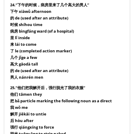
24.“下午的时候，病房里来了几个高大的男人”
下午 xiàwǔ afternoon
的 de (used after an attribute)
时候 shíhou time
病房 bìngfáng ward (of a hospital)
里 lǐ inside
来 lái to come
了 le (completed action marker)
几个 jǐge a few
高大 gāodà tall
的 de (used after an attribute)
男人 nánrén men
25.“他们把我解开后，强行脱光了我的衣服”
他们 tāmen they
把 bǎ particle marking the following noun as a direct
我 wǒ me
解开 jiěkāi to untie
后 hòu after
强行 qiángxíng to force
脱光 tuōguāng to strip naked