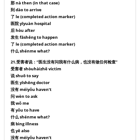
那 nà then (in that case)
到 dào to arrive
了 le (completed action marker)
医院 yīyuàn hospital
后 hòu after
发生 fāshēng to happen
了 le (completed action marker)
什么 shénme what?
21.受害者说：“医生没有问我有什么病，也没有做任何检查”
受害者 shòuhàizhě victim
说 shuō to say
医生 yīshēng doctor
没有 méiyǒu haven’t
问 wèn to ask
我 wǒ me
有 yǒu to have
什么 shénme what?
病 bìng illness
也 yě also
没有 méiyǒu haven’t