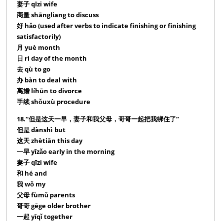
妻子 qīzi wife
商量 shāngliang to discuss
好 hǎo (used after verbs to indicate finishing or finishing
satisfactorily)
月 yuè month
日 rì day of the month
去 qù to go
办 bàn to deal with
离婚 líhūn to divorce
手续 shǒuxù procedure
18.“但是这天一早，妻子和我父母，哥哥一起把我绑住了”
但是 dànshì but
这天 zhètiān this day
一早 yīzǎo early in the morning
妻子 qīzi wife
和 hé and
我 wǒ my
父母 fùmǔ parents
哥哥 gēge older brother
一起 yīqǐ together