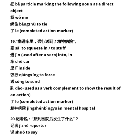
把 bǎ particle marking the following noun as a direct
object
我 wǒ me
绑住 bǎngzhù to tie
了 le (completed action marker)
19.“塞进车里，强行送到了精神病院”。
塞 sāi to squeeze in / to stuff
进 jìn (used after a verb) into, in
车 chē car
里 lǐ inside
强行 qiángxíng to force
送 sòng to send
到 dào (used as a verb complement to show the result of
an action)
了 le (completed action marker)
精神病院 jīngshénbìngyuàn mental hospital
20.记者说：“那到医院后发生了什么”？
记者 jìzhě reporter
说 shuō to say