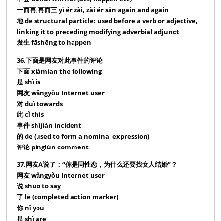
一而再,再而三 yī ér zài, zài ér sān again and again
地 de structural particle: used before a verb or adjective,
linking it to preceding modifying adverbial adjunct
发生 fāshēng to happen
36.下面是网友对此事件的评论
下面 xiàmian the following
是 shì is
网友 wǎngyǒu Internet user
对 duì towards
此 cǐ this
事件 shìjiàn incident
的 de (used to form a nominal expression)
评论 pínglùn comment
37.网友A说了：“你是同性恋，为什么还要找女人结婚”？
网友 wǎngyǒu Internet user
说 shuō to say
了 le (completed action marker)
你 nǐ you
是 shì are