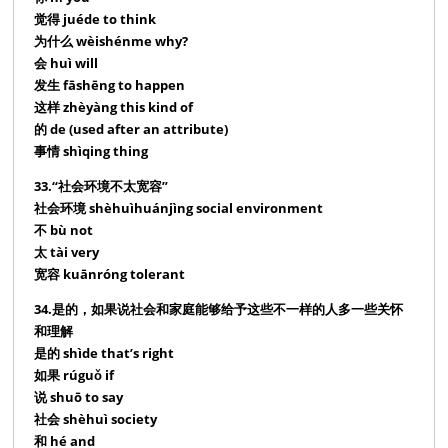
觉得 juéde to think
为什么 wèishénme why?
会 huì will
发生 fāshēng to happen
这样 zhèyàng this kind of
的 de (used after an attribute)
事情 shìqing thing
33.“社会环境不太宽容”
社会环境 shèhuìhuánjìng social environment
不 bù not
太 tài very
宽容 kuānróng tolerant
34.是的，如果说社会和家庭能够给予这些不一样的人多一些关怀
和理解
是的 shìde that’s right
如果 rúguǒ if
说 shuō to say
社会 shèhuì society
和 hé and