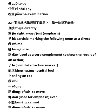
做 zuò to do
任何 rènhé any
检查 jiǎnchá examination
22.“直接就把我绑到了病床上，我一动都不能动”
直接 zhíjiē directly
就 jiù right away / just (emphasis)
把 bǎ particle marking the following noun as a direct
我 wǒ me
绑 bǎng to tie
到 dào (used as a verb complement to show the result of
an action)
了 le (completed action marker)
病床 bìngchuáng hospital bed
上 shàng on top
我 wǒ I
一 yī one
动 dòng (of sth) to move
都 dōu (used for emphasis) even
不能 bùnéng cannot
动 dòng (of sth) to move