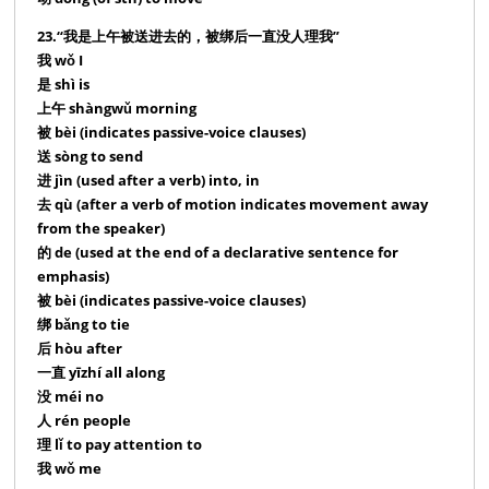
23.“我是上午被送进去的，被绑后一直没人理我”
我 wǒ I
是 shì is
上午 shàngwǔ morning
被 bèi (indicates passive-voice clauses)
送 sòng to send
进 jìn (used after a verb) into, in
去 qù (after a verb of motion indicates movement away
from the speaker)
的 de (used at the end of a declarative sentence for
emphasis)
被 bèi (indicates passive-voice clauses)
绑 bǎng to tie
后 hòu after
一直 yīzhí all along
没 méi no
人 rén people
理 lǐ to pay attention to
我 wǒ me