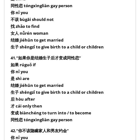
同性恋 tóngxìngliàn gay person
你 nǐ you
不该 bùgāi should not
找 zhǎo to find
女人 nǚrén woman
结婚 jiéhūn to get married
生子 shēngzǐ to give birth to a child or children
41.“如果你是结婚生子后才变成同性恋”
如果 rúguǒ if
你 nǐ you
是 shì are
结婚 jiéhūn to get married
生子 shēngzǐ to give birth to a child or children
后 hòu after
才 cái only then
变成 biànchéng to turn into / to become
同性恋 tóngxìngliàn gay person
42.“你不该隐瞒家人和男友约会”
你 nǐ you