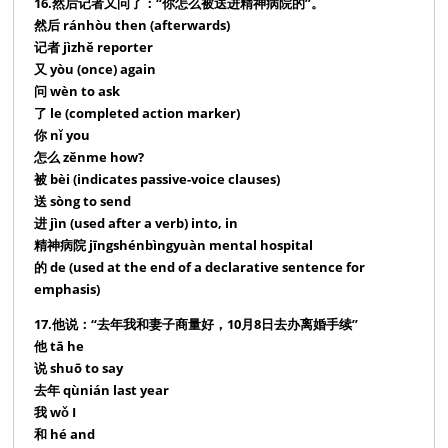
16.然后记者又问了：“你怎么被送进精神病院的”。
然后 ránhòu then (afterwards)
记者 jìzhě reporter
又 yòu (once) again
问 wèn to ask
了 le (completed action marker)
你 nǐ you
怎么 zěnme how?
被 bèi (indicates passive-voice clauses)
送 sòng to send
进 jìn (used after a verb) into, in
精神病院 jīngshénbìngyuàn mental hospital
的 de (used at the end of a declarative sentence for
emphasis)
17.他说：“去年我和妻子商量好，10月8日去办离婚手续”
他 tā he
说 shuō to say
去年 qùnián last year
我 wǒ I
和 hé and