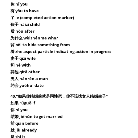
你 nǐ you
有 yǒu to have
了 le (completed action marker)
孩子 háizi child
后 hòu after
为什么 wèishénme why?
背 bèi to hide something from
着 zhe aspect particle indicating action in progress
妻子 qīzi wife
和 hé with
其他 qítā other
男人 nánrén a man
约会 yuēhuì date
40.“如果你结婚前就是同性恋，你不该找女人结婚生子”
如果 rúguǒ if
你 nǐ you
结婚 jiéhūn to get married
前 qián before
就 jiù already
是 shì is