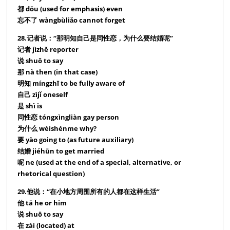
都 dōu (used for emphasis) even
忘不了 wàngbùliǎo cannot forget
28.记者说：“那明知自己是同性恋，为什么要结婚呢”
记者 jìzhě reporter
说 shuō to say
那 nà then (in that case)
明知 míngzhī to be fully aware of
自己 zìjǐ oneself
是 shì is
同性恋 tóngxìngliàn gay person
为什么 wèishénme why?
要 yào going to (as future auxiliary)
结婚 jiéhūn to get married
呢 ne (used at the end of a special, alternative, or
rhetorical question)
29.他说：“在小地方周围所有的人都在这样生活”
他 tā he or him
说 shuō to say
在 zài (located) at