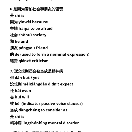
6.是因为害怕社会和朋友的谴责
是 shì is
因为 yīnwèi because
害怕 hàipà to be afraid
社会 shèhuì society
和 hé and
朋友 péngyou friend
的 de (used to form a nominal expression)
谴责 qiǎnzé criticism
7.但没想到还会被当成是精神病
但 dàn but / yet
没想到 méixiǎngdào didn’t expect
还 hái even
会 huì will
被 bèi (indicates passive-voice clauses)
当成 dàngchéng to consider as
是 shì is
精神病 jīngshénbìng mental disorder