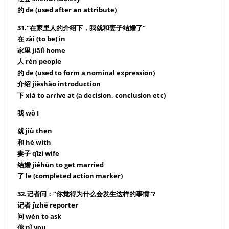
的 de (used after an attribute)
31.“在家里人的介绍下，我就和妻子结婚了”
在 zài (to be) in
家里 jiālǐ home
人 rén people
的 de (used to form a nominal expression)
介绍 jièshào introduction
下 xià to arrive at (a decision, conclusion etc)
我 wǒ I
就 jiù then
和 hé with
妻子 qīzi wife
结婚 jiéhūn to get married
了 le (completed action marker)
32.记者问：“你觉得为什么会发生这样的事情”?
记者 jìzhě reporter
问 wèn to ask
你 nǐ you