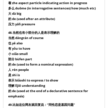
着 zhe aspect particle indicating action in progress
多么 duōme (in interrogative sentences) how (much etc)
大 dà big
的 de (used after an attribute)
压力 yālì pressure
48.当然也有小部分的人是表示理解的
当然 dāngrán of course
也 yě also
有 yǒu to have
小 xiǎo small
部分 bùfen part
的 de (used to form a nominal expression)
人 rén people
是 shì is
表示 biǎoshì to express / to show
理解 lǐjiě understanding
的 de (used at the end of a declarative sentence for
emphasis)
49.比如这位网友就回复说：“同性恋是基因问题”