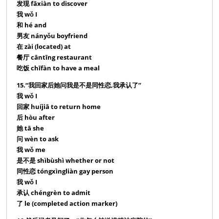
发现 fāxiàn to discover
我 wǒ I
和 hé and
男友 nányǒu boyfriend
在 zài (located) at
餐厅 cāntīng restaurant
吃饭 chīfàn to have a meal
15.“我回家后她问我是不是同性恋,我承认了”
我 wǒ I
回家 huíjiā to return home
后 hòu after
她 tā she
问 wèn to ask
我 wǒ me
是不是 shìbùshì whether or not
同性恋 tóngxìngliàn gay person
我 wǒ I
承认 chéngrèn to admit
了 le (completed action marker)