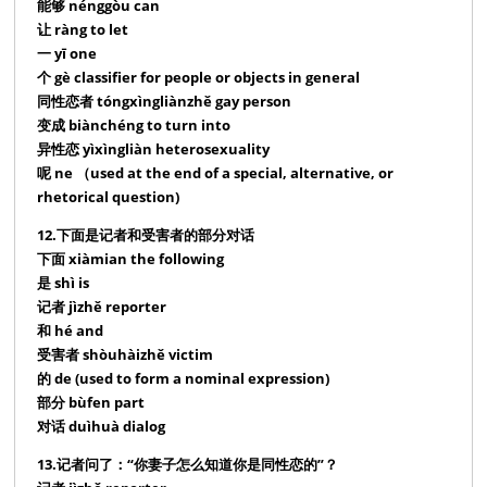
能够 nénggòu can
让 ràng to let
一 yī one
个 gè classifier for people or objects in general
同性恋者 tóngxìngliànzhě gay person
变成 biànchéng to turn into
异性恋 yìxìngliàn heterosexuality
呢 ne （used at the end of a special, alternative, or
rhetorical question)
12.下面是记者和受害者的部分对话
下面 xiàmian the following
是 shì is
记者 jìzhě reporter
和 hé and
受害者 shòuhàizhě victim
的 de (used to form a nominal expression)
部分 bùfen part
对话 duìhuà dialog
13.记者问了：“你妻子怎么知道你是同性恋的”？