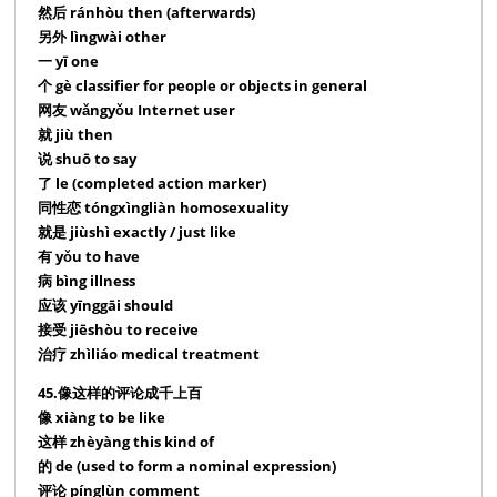
然后 ránhòu then (afterwards)
另外 lìngwài other
一 yī one
个 gè classifier for people or objects in general
网友 wǎngyǒu Internet user
就 jiù then
说 shuō to say
了 le (completed action marker)
同性恋 tóngxìngliàn homosexuality
就是 jiùshì exactly / just like
有 yǒu to have
病 bìng illness
应该 yīnggāi should
接受 jiēshòu to receive
治疗 zhìliáo medical treatment
45.像这样的评论成千上百
像 xiàng to be like
这样 zhèyàng this kind of
的 de (used to form a nominal expression)
评论 pínglùn comment