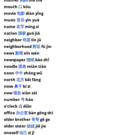
mother
妈妈
mā ma
mouth
口
kǒu
movie
电影
diàn yǐng
music
音乐
yīn yuè
name
名字
míng zi
nation
国家
guó jiā
neighbor
邻居
lín jū
neighborhood
附近
fù jìn
news
新闻
xīn wén
newspaper
报纸
bào zhǐ
noodle
面条
miàn tiáo
noon
中午
zhōng wǔ
north
北方
běi fāng
nose
鼻子
bí zi
now
现在
xiàn zài
number
号
hào
o'clock
点
diǎn
office
办公室
bàn gōng shì
older brother
哥哥
gē ge
older sister
姐姐
jiě jie
oneself
自己
zì jǐ