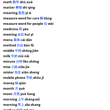
math
数学
shù xué
matter
事情
shì qing
meaning
意思
yì si
measure word for cars
辆
liàng
measure word for people
位
wèi
medicine
药
yào
meeting
会议
huì yì
menu
菜单
cài dān
method
办法
bàn fǎ
middle
中间
zhōng jiān
milk
牛奶
niú nǎi
minute
分钟
fēn zhōng
miss
小姐
xiǎo jie
mister
先生
xiān sheng
mobile phone
手机
shǒu jī
money
钱
qián
month
月
yuè
moon
月亮
yuè liang
morning
上午
shàng wǔ
morning
早上
zǎo shang