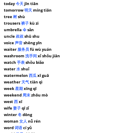
today
今天
jīn tiān
tomorrow
明天
míng tiān
tree
树
shù
trousers
裤子
kù zi
umbrella
伞
sǎn
uncle
叔叔
shū shu
voice
声音
shēng yīn
waiter
服务员
fú wù yuán
washroom
洗手间
xǐ shǒu jiān
watch
手表
shǒu biǎo
water
水
shuǐ
watermelon
西瓜
xī guā
weather
天气
tiān qì
week
星期
xīng qī
weekend
周末
zhōu mò
west
西
xī
wife
妻子
qī zǐ
winter
冬
dōng
woman
女人
nǚ rén
word
词语
cí yǔ