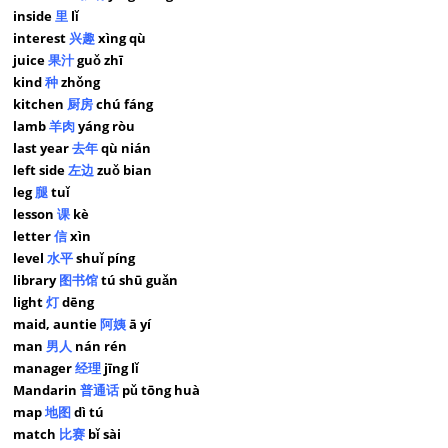
inside
里
lǐ
interest
兴趣
xìng qù
juice
果汁
guǒ zhī
kind
种
zhǒng
kitchen
厨房
chú fáng
lamb
羊肉
yáng ròu
last year
去年
qù nián
left side
左边
zuǒ bian
leg
腿
tuǐ
lesson
课
kè
letter
信
xìn
level
水平
shuǐ píng
library
图书馆
tú shū guǎn
light
灯
dēng
maid, auntie
阿姨
ā yí
man
男人
nán rén
manager
经理
jīng lǐ
Mandarin
普通话
pǔ tōng huà
map
地图
dì tú
match
比赛
bǐ sài