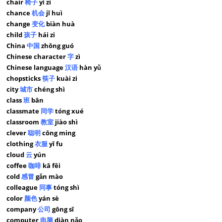
chair
椅子
yǐ zi
chance
机会
jī huì
change
变化
biàn huà
child
孩子
hái zi
China
中国
zhōng guó
Chinese character
字
zì
Chinese language
汉语
hàn yǔ
chopsticks
筷子
kuài zi
city
城市
chéng shì
class
班
bān
classmate
同学
tóng xué
classroom
教室
jiào shì
clever
聪明
cōng ming
clothing
衣服
yī fu
cloud
云
yún
coffee
咖啡
kā fēi
cold
感冒
gǎn mào
colleague
同事
tóng shì
color
颜色
yán sè
company
公司
gōng sī
computer
电脑
diàn nǎo