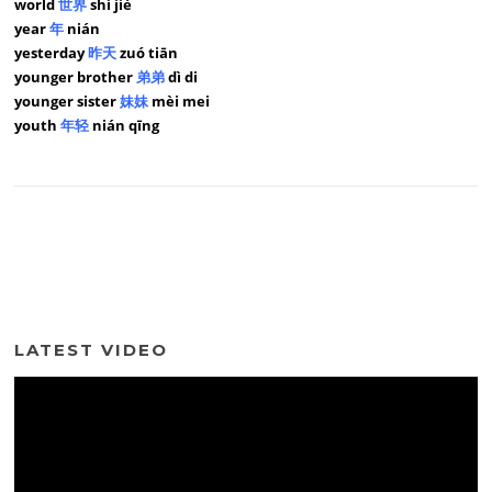
world
世界
shì jiè
year
年
nián
yesterday
昨天
zuó tiān
younger brother
弟弟
dì di
younger sister
妹妹
mèi mei
youth
年轻
nián qīng
LATEST VIDEO
Video
Player