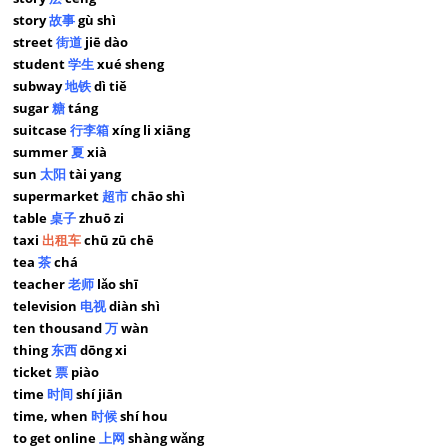
story
故事
gù shì
street
街道
jiē dào
student
学生
xué sheng
subway
地铁
dì tiě
sugar
糖
táng
suitcase
行李箱
xíng li xiāng
summer
夏
xià
sun
太阳
tài yang
supermarket
超市
chāo shì
table
桌子
zhuō zi
taxi
出租车
chū zū chē
tea
茶
chá
teacher
老师
lǎo shī
television
电视
diàn shì
ten thousand
万
wàn
thing
东西
dōng xi
ticket
票
piào
time
时间
shí jiān
time, when
时候
shí hou
to get online
上网
shàng wǎng