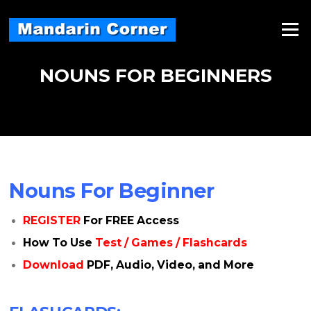
Skip
to
Menu
content
NOUNS FOR BEGINNERS
Nouns For Beginner
REGISTER
For FREE Access
How To Use
Test / Games / Flashcards
Download
PDF, Audio, Video, and More