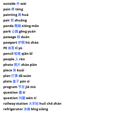
outside
外
wài
pain
疼
téng
painting
画
huà
pair
双
shuāng
panda
熊猫
xióng māo
park
公园
gōng yuán
passage
段
duàn
passport
护照
hù zhào
PE
体育
tǐ yù
pencil
铅笔
qiān bǐ
people
人
rén
photo
照片
zhào piàn
piece
块
kuài
plan
打算
dǎ suàn
plate
盘子
pán zi
program
节目
jié mù
question
题
tí
question
问题
wèn tí
railway station
火车站
huǒ chē zhàn
refrigerator
冰箱
bīng xiāng