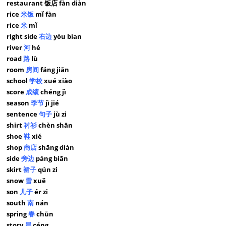
restaurant 饭店 fàn diàn
rice
米饭
mǐ fàn
rice
米
mǐ
right side
右边
yòu bian
river
河
hé
road
路
lù
room
房间
fáng jiān
school
学校
xué xiào
score
成绩
chéng jì
season
季节
jì jié
sentence
句子
jù zi
shirt
衬衫
chèn shān
shoe
鞋
xié
shop
商店
shāng diàn
side
旁边
páng biān
skirt
裙子
qún zi
snow
雪
xuě
son
儿子
ér zi
south
南
nán
spring
春
chūn
story
层
céng