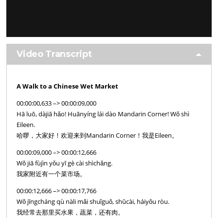
Video Transcript
A Walk to a Chinese Wet Market
00:00:00,633 –> 00:00:09,000
Hā luō, dàjiā hǎo! Huānyíng lái dào Mandarin Corner! Wǒ shì
Eileen.
哈啰，大家好！欢迎来到Mandarin Corner！我是Eileen。
00:00:09,000 –> 00:00:12,666
Wǒ jiā fùjìn yǒu yī gè cài shìchǎng.
我家附近有一个菜市场。
00:00:12,666 –> 00:00:17,766
Wǒ jīngcháng qù nàli mǎi shuǐguǒ, shūcài, háiyǒu ròu.
我经常去那里买水果，蔬菜，还有肉。