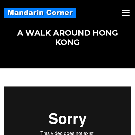
Skip
to
Menu
content
A WALK AROUND HONG
KONG