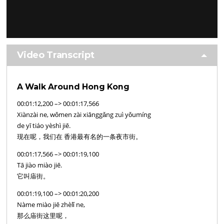
Video Transcript
A Walk Around Hong Kong
00:01:12,200 –> 00:01:17,566
Xiànzài ne, wǒmen zài xiānggǎng zuì yǒumíng
de yī tiáo yèshì jiē.
现在呢，我们在 香港最有名的一条夜市街。
00:01:17,566 –> 00:01:19,100
Tā jiào miào jiē.
它叫庙街。
00:01:19,100 –> 00:01:20,200
Nàme miào jiē zhèlǐ ne,
那么庙街这里呢，