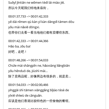
Suǒyǐ jīntiān ne wǒmen tèdì lái miào jiē,
所以今天呢我们特地来庙街，
00:01:37,733 –> 00:01:42,333
yě dài nǐmen qù kàn yī kàn dāngdì tāmen dōu
yǒu mài nǎxiē dōngxi.
也带你们去看一看当地他们都有卖哪些东西。
00:01:42,333 –> 00:01:44,366
Hǎo ba, zǒu ba!
好吧，走吧！
00:01:48,266 –> 00:01:54,033
Chúle mài shāngpǐn ne, hǎoxiàng liǎngbiān
yǒu hěnduō de, jiùshì mài…
除了卖商品呢，好像两边有很多的，就是卖…
00:01:54,033 –> 00:02:00,466
yīnggāi shì tāmen xiānggǎng bǐjiào tèsè de
yīxiē shíwù de cānguǎn.
应该是他们香港比较特色的一些食物的餐馆。